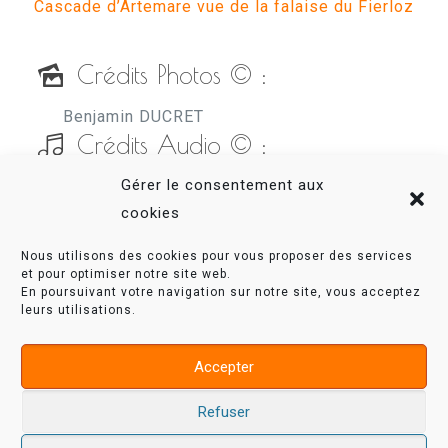
Cascade d’Artemare vue de la falaise du Fierloz
Crédits Photos © :
Benjamin DUCRET
Crédits Audio © :
Gérer le consentement aux
Jean-Marc (Edmond) LECLERC
cookies
Nous utilisons des cookies pour vous proposer des services
et pour optimiser notre site web.
En poursuivant votre navigation sur notre site, vous acceptez
leurs utilisations.
Accepter
Valro – Mon Valromey © – version 2.0 – tous
droits réservés – 2014 - 2021 |
Mentions
Refuser
légales
—
Plan du site
—
Contact