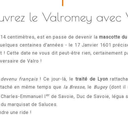
uvrez le Valromey avec 
 14 centimètres, est en passe de devenir la
mascotte du
quelques centaines d'années - le 17 Janvier 1601 précisé
not ! Cette date ne vous dit peut-être rien, certainement 
iversaire de Valro !
 devenu français
! Ce jour-là, le
traité de Lyon
rattach
 rattaché en même temps que
la Bresse
, le
Bugey
(dont il
er
. Charles-Emmanuel I
de Savoie, Duc de Savoie, légua s
 du marquisat de Saluces.
ndre une ride !