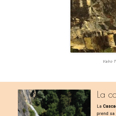
Valro T
La c
La
Casca
prend sa