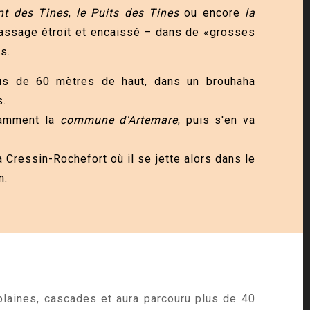
nt des Tines
,
le Puits des Tines
ou encore
la
ssage étroit et encaissé – dans de «grosses
s.
plus de 60 mètres de haut, dans un brouhaha
s.
otamment la
commune d'Artemare
, puis s'en va
à Cressin-Rochefort où il se jette alors dans le
n.
 plaines, cascades et aura parcouru plus de 40