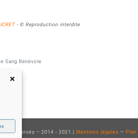
UCRET
- © Reproduction interdite
 de Sang Bénévole
es
roits réservés – 2014 - 2021 |
Mentions légales
—
Plan 